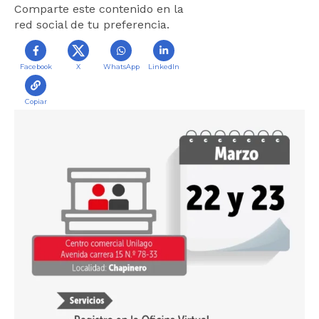
Comparte este contenido en la
r
red social de tu preferencia.
a
l
i
Facebook
X
WhatsApp
LinkedIn
n
i
Copiar
c
i
o