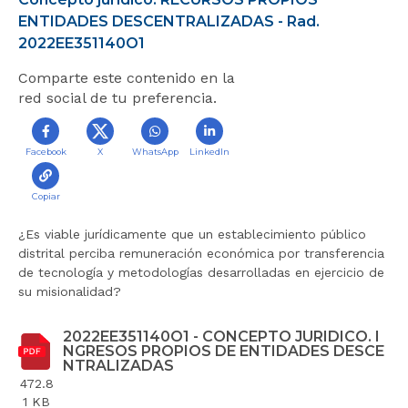
r
ENTIDADES DESCENTRALIZADAS - Rad.
a
2022EE351140O1
l
i
Comparte este contenido en la
n
red social de tu preferencia.
i
c
i
Facebook
X
WhatsApp
LinkedIn
o
Copiar
¿Es viable jurídicamente que un establecimiento público
distrital perciba remuneración económica por transferencia
de tecnología y metodologías desarrolladas en ejercicio de
su misionalidad?
2022EE351140O1 - CONCEPTO JURIDICO. I
NGRESOS PROPIOS DE ENTIDADES DESCE
NTRALIZADAS
472.8
1 KB