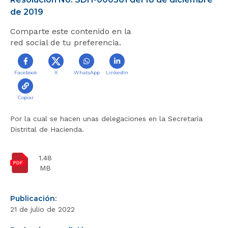
r
de 2019
a
Comparte este contenido en la
l
red social de tu preferencia.
i
n
i
Facebook
X
WhatsApp
LinkedIn
c
i
o
Copiar
Por la cual se hacen unas delegaciones en la Secretaría
Distrital de Hacienda.
1.48
MB
Publicación:
21 de julio de 2022