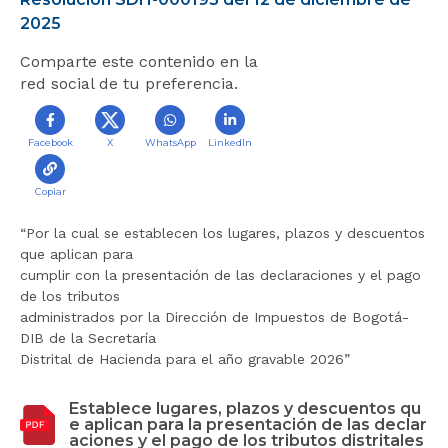
r
2025
a
Comparte este contenido en la
l
red social de tu preferencia.
i
n
i
Facebook
X
WhatsApp
LinkedIn
c
i
o
Copiar
“Por la cual se establecen los lugares, plazos y descuentos
que aplican para
cumplir con la presentación de las declaraciones y el pago
de los tributos
administrados por la Dirección de Impuestos de Bogotá-
DIB de la Secretaría
Distrital de Hacienda para el año gravable 2026”
Establece lugares, plazos y descuentos qu
e aplican para la presentación de las declar
aciones y el pago de los tributos distritales