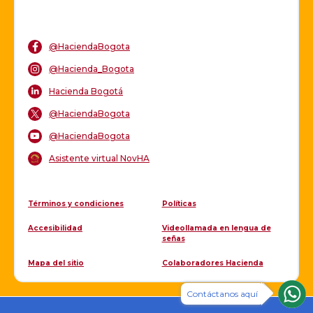
@HaciendaBogota
@Hacienda_Bogota
Hacienda Bogotá
@HaciendaBogota
@HaciendaBogota
Asistente virtual NovHA
Términos y condiciones
Políticas
Accesibilidad
Videollamada en lengua de
señas
Mapa del sitio
Colaboradores Hacienda
Contáctanos aquí