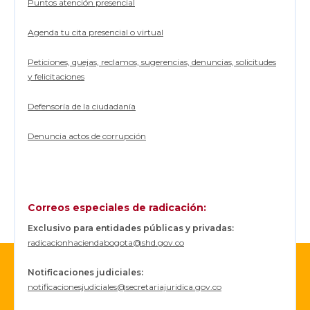
Puntos atención presencial
a
e
s
Agenda tu cita presencial o virtual
t
a
b
Peticiones, quejas, reclamos, sugerencias, denuncias, solicitudes
l
y felicitaciones
e
,
p
Defensoría de la ciudadanía
o
r
p
Denuncia actos de corrupción
a
r
t
e
d
e
Correos especiales de radicación:
S
t
Exclusivo para entidades públicas y privadas:
a
radicacionhaciendabogota@shd.gov.co
n
d
a
Notificaciones judiciales:
r
notificacionesjudiciales@secretariajuridica.gov.co
d
&