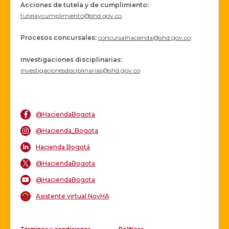
P
Acciones de tutela y de cumplimiento:
o
tutelaycumplimiento@shd.gov.co
o
r
'
Procesos concursales
:
concursalhacienda@shd.gov.co
s
N
a
Investigaciones disciplinarias:
t
investigacionesdisciplinarias@shd.gov.co
i
o
n
a
l
@HaciendaBogota
R
a
@Hacienda_Bogota
t
i
Hacienda Bogotá
n
g
@HaciendaBogota
s
@HaciendaBogota
Asistente virtual NovHA