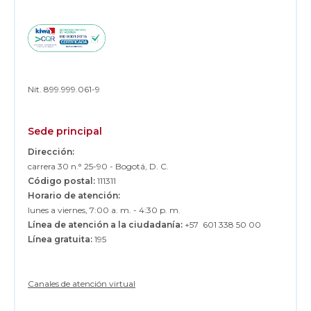
d
i
t
i
c
i
a
d
Nit. 899.999.061-9
e
c
o
A
Sede principal
A
A
Dirección:
,
carrera 30 n.° 25-90 - Bogotá, D. C.
c
o
Código postal:
111311
n
Horario de atención:
p
lunes a viernes, 7:00 a. m. - 4:30 p. m.
e
Línea de atención a la ciudadanía:
+57 601 338 50 00
r
s
Línea gratuita:
195
p
e
c
t
Canales de atención virtual
i
v