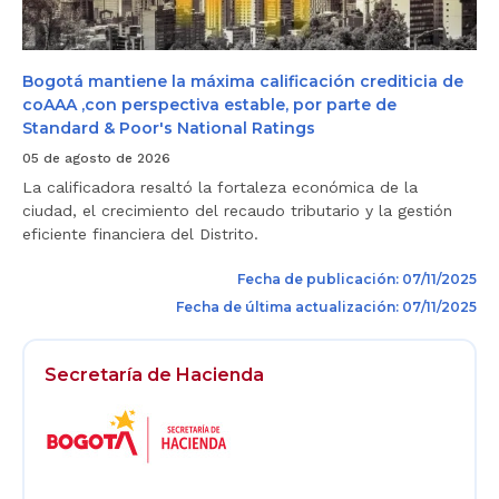
r
t
a
d
i
’
o
e
p
n
o
e
Bogotá mantiene la máxima calificación crediticia de
r
l
coAAA ,con perspectiva estable, por parte de
u
a
Standard & Poor's National Ratings
n
m
a
á
05 de agosto de 2026
C
x
i
i
La calificadora resaltó la fortaleza económica de la
u
m
ciudad, el crecimiento del recaudo tributario y la gestión
d
a
eficiente financiera del Distrito.
a
c
d
a
I
l
Fecha de publicación: 07/11/2025
n
i
t
Fecha de última actualización: 07/11/2025
f
e
i
l
c
i
a
Secretaría de Hacienda
g
c
Logos
e
i
n
Footer
ó
t
n
e
c
r
e