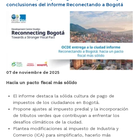
conclusiones del informe Reconectando a Bogotá
r
a
l
i
n
i
c
i
o
07 de noviembre de 2025
Hacia un pacto fiscal más sólido
El informe destaca la sólida cultura de pago de
impuestos de los ciudadanos en Bogotá.
Propone ajustes al impuesto predial y la incorporación
de tributos verdes que contribuyan a enfrentar los
desafíos climáticos de la ciudad.
Plantea modificaciones al impuesto de Industria y
Comercio (ICA) para simplificarlo, hacerlo más