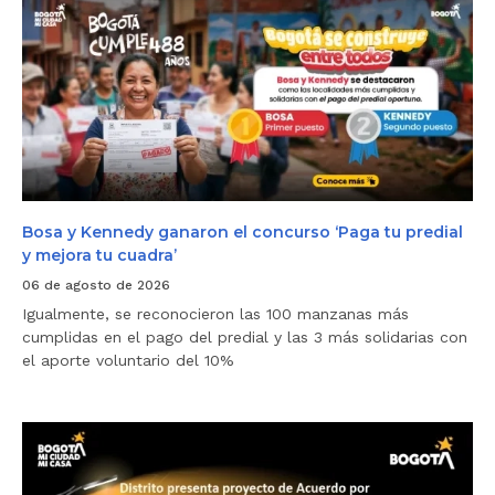
o
s
a
y
K
e
n
n
e
d
y
g
a
Bosa y Kennedy ganaron el concurso ‘Paga tu predial
n
y mejora tu cuadra’
a
r
06 de agosto de 2026
o
Igualmente, se reconocieron las 100 manzanas más
n
e
cumplidas en el pago del predial y las 3 más solidarias con
l
el aporte voluntario del 10%
c
o
n
c
D
u
i
r
s
s
t
o