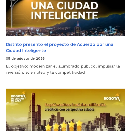
r
‘
i
P
t
a
o
g
p
a
r
t
e
u
s
p
e
r
n
Distrito presentó el proyecto de Acuerdo por una
e
t
Ciudad Inteligente
d
ó
i
e
05 de agosto de 2026
a
l
l
El objetivo: modernizar el alumbrado público, impulsar la
p
y
r
inversión, el empleo y la competitividad
m
o
e
y
j
e
o
c
B
r
t
o
a
o
g
t
d
o
u
e
t
c
A
á
u
c
m
a
u
a
d
e
n
r