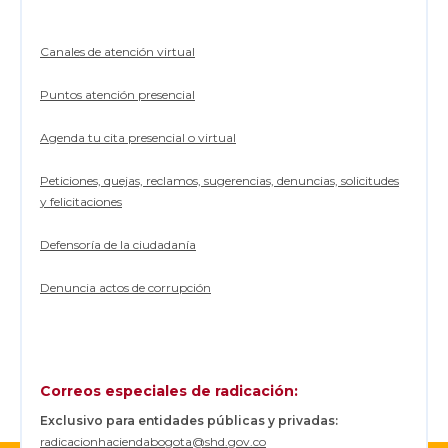
s
f
o
r
Canales de atención virtual
m
a
Puntos atención presencial
c
i
ó
Agenda tu cita presencial o virtual
n
d
e
Peticiones, quejas, reclamos, sugerencias, denuncias, solicitudes
l
y felicitaciones
a
c
i
Defensoría de la ciudadanía
u
d
Denuncia actos de corrupción
a
d
Correos especiales de radicación:
Exclusivo para entidades públicas y privadas:
radicacionhaciendabogota@shd.gov.co