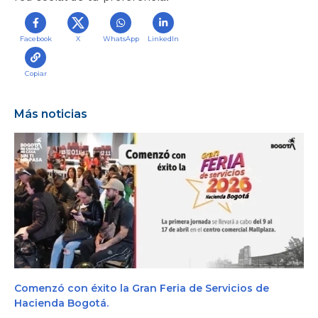
r
a
Facebook
X
WhatsApp
LinkedIn
l
i
n
Copiar
i
c
Más noticias
i
o
C
o
m
e
n
z
ó
c
o
n
é
x
i
t
Comenzó con éxito la Gran Feria de Servicios de
o
Hacienda Bogotá.
l