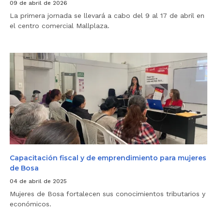
a
09 de abril de 2026
G
La primera jornada se llevará a cabo del 9 al 17 de abril en
r
a
el centro comercial Mallplaza.
n
F
e
r
C
i
a
a
p
d
a
e
c
S
i
e
t
r
a
v
c
i
i
c
ó
i
n
o
f
s
i
Capacitación fiscal y de emprendimiento para mujeres
d
s
de Bosa
e
c
H
a
04 de abril de 2025
a
l
c
Mujeres de Bosa fortalecen sus conocimientos tributarios y
y
i
d
económicos.
e
e