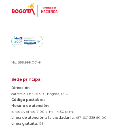
o
a
Footer
s
g
a
o
n
i
s
t
a
s
d
e
l
a
e
Nit. 899.999.061-9
c
o
n
o
Sede principal
m
í
Dirección:
a
carrera 30 n.° 25-90 - Bogotá, D. C.
y
Código postal:
111311
l
a
Horario de atención:
t
lunes a viernes, 7:00 a. m. - 4:30 p. m.
r
Línea de atención a la ciudadanía:
+57 601 338 50 00
a
n
Línea gratuita:
195