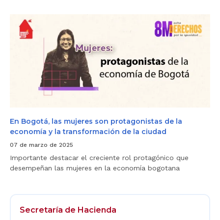
n
e
d
m
a
p
E
B
r
n
o
e
B
g
n
o
o
d
g
t
i
o
á
m
t
.
i
á
e
,
n
l
t
a
o
s
p
m
a
u
En Bogotá, las mujeres son protagonistas de la
r
j
economía y la transformación de la ciudad
a
e
m
r
07 de marzo de 2025
u
e
Importante destacar el creciente rol protagónico que
j
s
e
s
desempeñan las mujeres en la economía bogotana
r
o
e
n
s
p
d
r
e
o
Secretaría de Hacienda
B
t
Logos