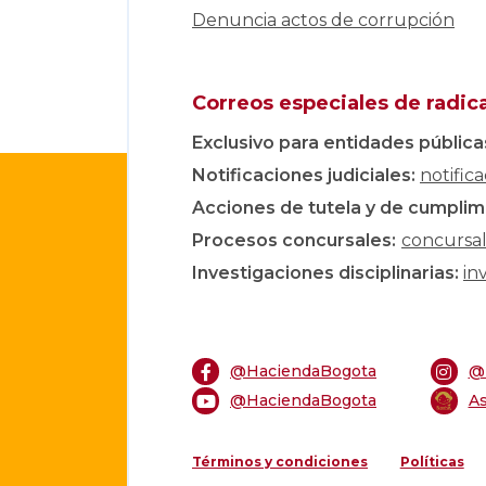
Denuncia actos de corrupción
Correos especiales de radic
Exclusivo para entidades pública
Notificaciones judiciales:
notific
Acciones de tutela y de cumplim
Procesos concursales
:
concursa
Investigaciones disciplinarias:
in
@HaciendaBogota
@
@HaciendaBogota
As
Términos y condiciones
Políticas