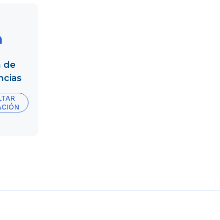
ias
 de
ncias
LTAR
ACIÓN