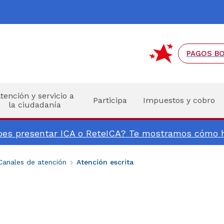
Ir al pie de página (Dirección, teléfono, etc.)
Ir al menú de accesibilidad
Ir al contenido principal
Hacer búsqueda
PAGOS B
tención y servicio a
Participa
Impuestos y cobro
la ciudadanía
es presentar ICA o ReteICA? Te mostramos cómo h
Canales de atención
Atención escrita