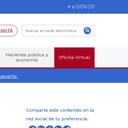
ir a
GOV.CO
Buscar
Buscar
OGOTÁ
en
sede
electrónica
Hacienda pública y
Oficina Virtual
economía
acerlo.
Comparte este contenido en la
red social de tu preferencia.