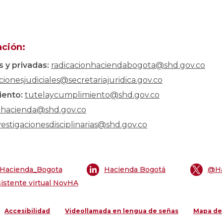
ación:
s y privadas:
radicacionhaciendabogota@shd.gov.co
acionesjudiciales@secretariajuridica.gov.co
iento:
tutelaycumplimiento@shd.gov.co
lhacienda@shd.gov.co
vestigacionesdisciplinarias@shd.gov.co
Hacienda_Bogota
Hacienda Bogotá
@Ha
istente virtual NovHA
Accesibilidad
Videollamada en lengua de señas
Mapa del