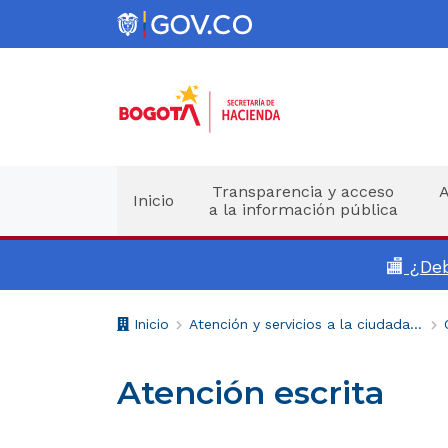
Enlace
a
Gov.co
Menu
principal
Transparencia y acceso
A
Inicio
a la información pública
🏬
¿Deb
Breadcrumb
V
Inicio
Atención y servicios a la ciudadanía
o
l
Atención escrita
v
e
r