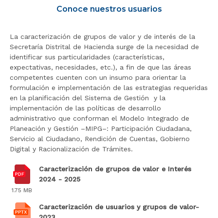
Conoce nuestros usuarios
r
a
l
La caracterización de grupos de valor y de interés de la
i
Secretaría Distrital de Hacienda surge de la necesidad de
n
identificar sus particularidades (características,
i
expectativas, necesidades, etc.), a fin de que las áreas
c
competentes cuenten con un insumo para orientar la
i
formulación e implementación de las estrategias requeridas
o
en la planificación del Sistema de Gestión y la
implementación de las políticas de desarrollo
administrativo que conforman el Modelo Integrado de
Planeación y Gestión –MIPG–: Participación Ciudadana,
Servicio al Ciudadano, Rendición de Cuentas, Gobierno
Digital y Racionalización de Trámites.
Caracterización de grupos de valor e Interés
2024 - 2025
1.75 MB
Caracterización de usuarios y grupos de valor-
2023