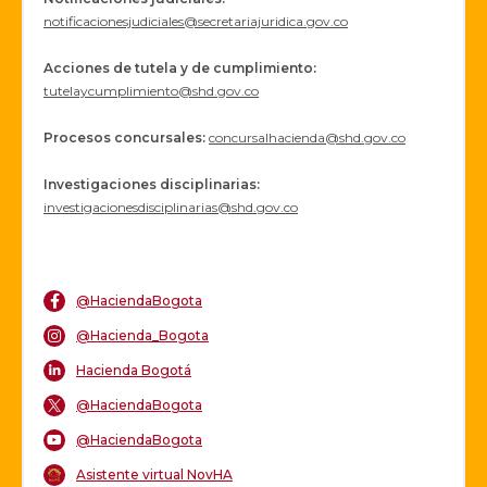
notificacionesjudiciales@secretariajuridica.gov.co
Acciones de tutela y de cumplimiento:
tutelaycumplimiento@shd.gov.co
Procesos concursales
:
concursalhacienda@shd.gov.co
Investigaciones disciplinarias:
investigacionesdisciplinarias@shd.gov.co
@HaciendaBogota
@Hacienda_Bogota
Hacienda Bogotá
@HaciendaBogota
@HaciendaBogota
Asistente virtual NovHA