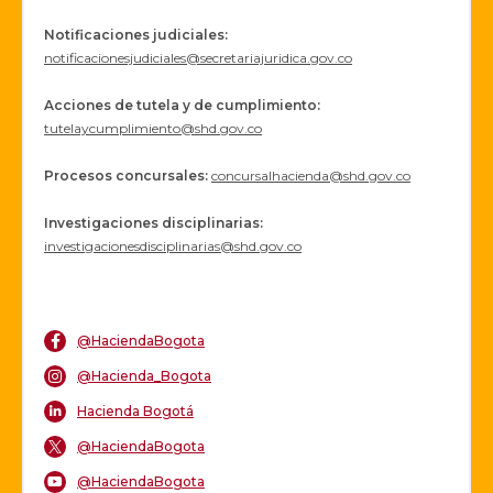
Notificaciones judiciales:
notificacionesjudiciales@secretariajuridica.gov.co
Acciones de tutela y de cumplimiento:
tutelaycumplimiento@shd.gov.co
Procesos concursales
:
concursalhacienda@shd.gov.co
Investigaciones disciplinarias:
investigacionesdisciplinarias@shd.gov.co
@HaciendaBogota
@Hacienda_Bogota
Hacienda Bogotá
@HaciendaBogota
@HaciendaBogota