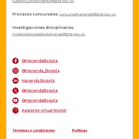
tutelaycumplimiento@shd.gov.co
Procesos concursales
:
concursalhacienda@shd.gov.co
Investigaciones disciplinarias:
investigacionesdisciplinarias@shd.gov.co
@HaciendaBogota
@Hacienda_Bogota
Hacienda Bogotá
@HaciendaBogota
@HaciendaBogota
Asistente virtual NovHA
Términos y condiciones
Políticas