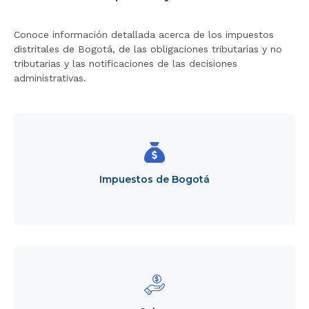
r
a
Conoce información detallada acerca de los impuestos
l
distritales de Bogotá, de las obligaciones tributarias y no
i
tributarias y las notificaciones de las decisiones
n
administrativas.
i
c
i
Impuestos
Title
o
de
Bogotá
Impuestos de Bogotá
Cobro