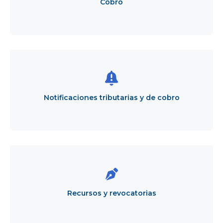
Cobro
Notificaciones
tributarias
y
de
cobro
Notificaciones tributarias y de cobro
Recursos
y
revocatorias
Recursos y revocatorias