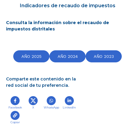
Indicadores de recaudo de impuestos
r
a
l
Consulta la información sobre el recaudo de
i
impuestos distritales
n
i
c
i
AÑO 2025
AÑO 2024
AÑO 2023
o
Comparte este contenido en la
red social de tu preferencia.
Facebook
X
WhatsApp
LinkedIn
Copiar