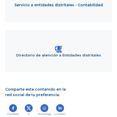
-
Servicio a entidades distritales - Contabilidad
Contabilidad
Directorio
de
atención
a
Entidades
Directorio de atención a Entidades distritales
distritales
Comparte este contenido en la
red social de tu preferencia.
Facebook
X
WhatsApp
LinkedIn