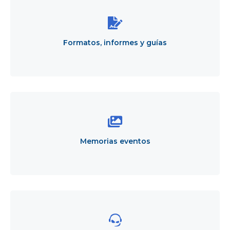
informes
y
guías
Formatos, informes y guías
Memorias
eventos
Memorias eventos
Servicio
a
entidades
distritales