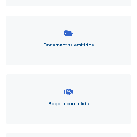
Documentos
emitidos
Documentos emitidos
Bogotá
consolida
Bogotá consolida
Formatos,