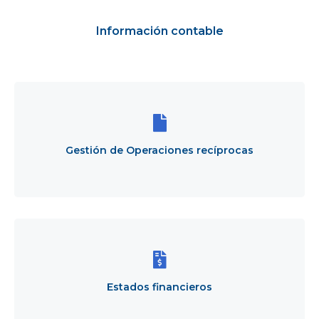
r
a
Información contable
l
i
n
Gestión
i
Title
de
c
Operaciones
i
recíprocas
o
Gestión de Operaciones recíprocas
Estados
financieros
Estados financieros