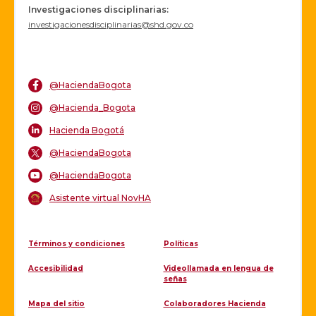
Investigaciones disciplinarias:
investigacionesdisciplinarias@shd.gov.co
@HaciendaBogota
@Hacienda_Bogota
Hacienda Bogotá
@HaciendaBogota
@HaciendaBogota
Asistente virtual NovHA
Términos y condiciones
Políticas
Accesibilidad
Videollamada en lengua de
señas
Mapa del sitio
Colaboradores Hacienda