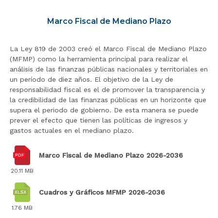
r
a
Marco Fiscal de Mediano Plazo
l
i
La Ley 819 de 2003 creó el Marco Fiscal de Mediano Plazo
n
(MFMP) como la herramienta principal para realizar el
i
análisis de las finanzas públicas nacionales y territoriales en
c
un período de diez años. El objetivo de la Ley de
i
responsabilidad fiscal es el de promover la transparencia y
o
la credibilidad de las finanzas públicas en un horizonte que
supera el periodo de gobierno. De esta manera se puede
prever el efecto que tienen las políticas de ingresos y
gastos actuales en el mediano plazo.
Marco Fiscal de Mediano Plazo 2026-2036
20.11 MB
Cuadros y Gráficos MFMP 2026-2036
1.76 MB