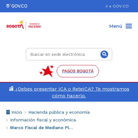
Ir al pie de página (Dirección, teléfono, etc.)
Ir al menú de accesibilidad
Ir al contenido principal
Hacer búsqueda
Enlace
ir a
GOV.CO
a
Gov.co
Menú
Buscar
Buscar
en
sede
electrónica
PAGOS BOGOTÁ
🏬
¿Debes presentar ICA o ReteICA? Te mostramos
cómo hacerlo.
Breadcrumb
V
Inicio
Hacienda pública y economía
o
Información fiscal y económica
l
Marco Fiscal de Mediano Plazo
v
e