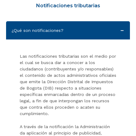
Notificaciones tributarias
r
a
l
i
Text
¿Qué son notificaciones?
n
vertival
i
tabs
c
i
Las notificaciones tributarias son el medio por
o
el cual se busca dar a conocer a los
ciudadanos (contribuyentes y/o responsables)
el contenido de actos administrativos oficiales
que emite la Dirección Distrital de Impuestos
de Bogota (DIB) respecto a situaciones
específicas enmarcadas dentro de un proceso
legal, a fin de que interpongan los recursos
que contra ellos proceden o acaten su
cumplimiento.
A través de la notificación la Administración
da aplicación al principio de publicidad,