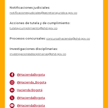
Notificaciones judiciales:
notificacionesjudiciales@secretariajuridica.gov.co
Acciones de tutela y de cumplimiento:
tutelaycumplimiento@shd.gov.co
Procesos concursales
:
concursalhacienda@shd.gov.co
Investigaciones disciplinarias:
investigacionesdisciplinarias@shd.gov.co
@HaciendaBogota
@Hacienda_Bogota
Hacienda Bogotá
@HaciendaBogota
@HaciendaBogota