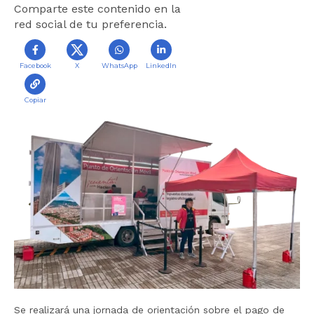
Comparte este contenido en la
r
red social de tu preferencia.
a
l
i
Facebook
X
WhatsApp
LinkedIn
n
i
Copiar
c
i
o
Se realizará una jornada de orientación sobre el pago de