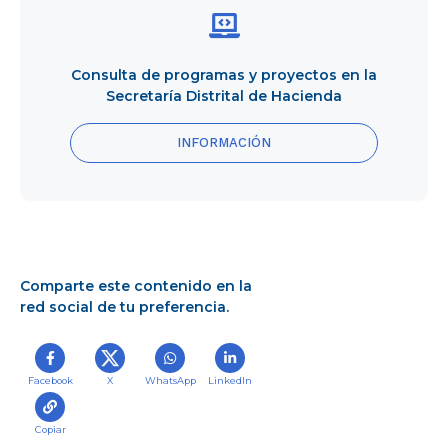
programas
y
proyectos
Consulta de programas y proyectos en la
en
Secretaría Distrital de Hacienda
la
Secretaría
Distrital
INFORMACIÓN
de
Hacienda
Comparte este contenido en la
red social de tu preferencia.
Facebook
X
WhatsApp
LinkedIn
Copiar