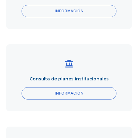
INFORMACIÓN
Consulta
de
planes
institucionales
Consulta de planes institucionales
INFORMACIÓN
Consulta
de