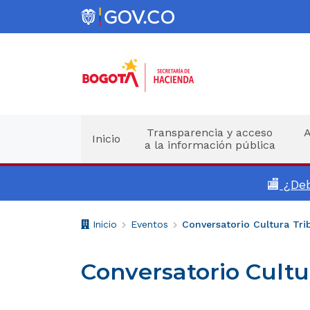
Enlace
a
Gov.co
Menu
principal
Transparencia y acceso
A
Inicio
a la información pública
🏬
¿Deb
Breadcrumb
V
Inicio
Eventos
Conversatorio Cultura Tri
o
l
Conversatorio Cultu
v
e
r