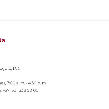
da
ogotá, D. C.
es, 7:00 a. m. - 4:30 p. m.
:
+57 601 338 50 00