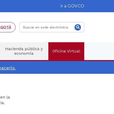
ir a
GOV.CO
Buscar
Buscar
OGOTÁ
en
sede
electrónica
Hacienda pública y
Oficina Virtual
economía
acerlo.
en la
ia.