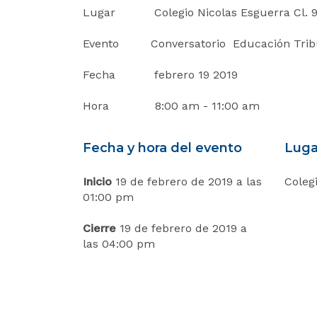
a
Lugar Colegio Nicolas Esguerra Cl. 9
l
i
Evento Conversatorio Educación Trib
n
i
Fecha febrero 19 2019
c
i
Hora 8:00 am - 11:00 am
o
Fecha y hora del evento
Luga
Inicio
19 de febrero de 2019 a las
Coleg
01:00 pm
Cierre
19 de febrero de 2019 a
las 04:00 pm