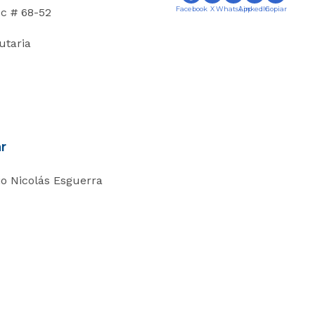
Facebook
X
WhatsApp
LinkedIn
Copiar
c # 68-52
utaria
r
io Nicolás Esguerra