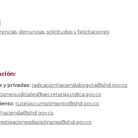
l
encias, denuncias, solicitudes y felicitaciones
ación:
s y privadas:
radicacionhaciendabogota@shd.gov.co
acionesjudiciales@secretariajuridica.gov.co
iento:
tutelaycumplimiento@shd.gov.co
lhacienda@shd.gov.co
vestigacionesdisciplinarias@shd.gov.co