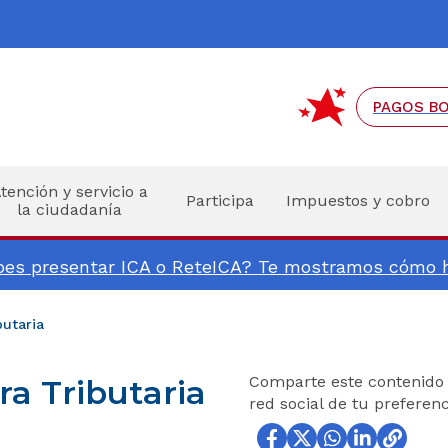
Ir al pie de página (Dirección, teléfono, etc.)
Ir al menú de accesibilidad
Ir al contenido principal
Hacer búsqueda
PAGOS B
tención y servicio a
Participa
Impuestos y cobro
la ciudadanía
es presentar ICA o ReteICA? Te mostramos cómo h
butaria
Comparte este contenido 
ra Tributaria
red social de tu preferenc