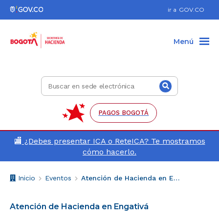
Ir al pie de página (Dirección, teléfono, etc.)
Ir al menú de accesibilidad
Ir al contenido principal
Hacer búsqueda
Enlace
ir a
GOV.CO
a
Gov.co
Menú
Buscar
Buscar
en
sede
electrónica
PAGOS BOGOTÁ
🏬
¿Debes presentar ICA o ReteICA? Te mostramos
cómo hacerlo.
Breadcrumb
V
Inicio
Eventos
Atención de Hacienda en Engativá
o
l
Atención de Hacienda en Engativá
v
e