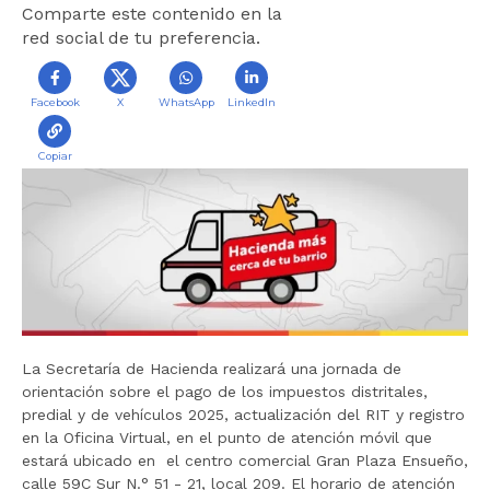
Comparte este contenido en la
r
red social de tu preferencia.
a
l
i
Facebook
X
WhatsApp
LinkedIn
n
i
Copiar
c
i
o
La Secretaría de Hacienda realizará una jornada de
orientación sobre el pago de los impuestos distritales,
predial y de vehículos 2025, actualización del RIT y registro
en la Oficina Virtual, en el punto de atención móvil que
estará ubicado en el centro comercial
Gran Plaza Ensueño,
calle 59C Sur N.° 51 - 21, local 209. El horario de atención