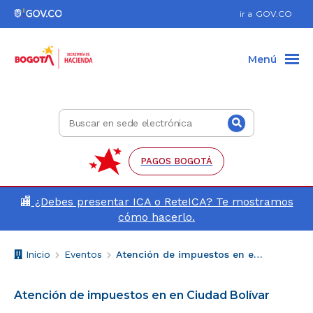
Ir al pie de página (Dirección, teléfono, etc.)
Ir al menú de accesibilidad
Ir al contenido principal
Hacer búsqueda
Enlace
ir a
GOV.CO
a
Gov.co
Menú
Buscar
Buscar
en
sede
electrónica
PAGOS BOGOTÁ
🏬
¿Debes presentar ICA o ReteICA? Te mostramos
cómo hacerlo.
Breadcrumb
V
Inicio
Eventos
Atención de impuestos en en Ciudad Bolívar
o
l
Atención de impuestos en en Ciudad Bolívar
v
e