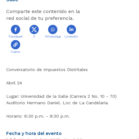
r
Comparte este contenido en la
a
red social de tu preferencia.
l
i
n
Facebook
X
WhatsApp
LinkedIn
i
c
i
Copiar
o
Conversatorio de Impuestos Distritales
Abril 24
Lugar: Universidad de la Salle (Carrera 2 No. 10 - 70)
Auditorio Hermano Daniel. Loc de La Candelaria.
Horario: 6:30 p.m. - 9:30 p.m.
Fecha y hora del evento