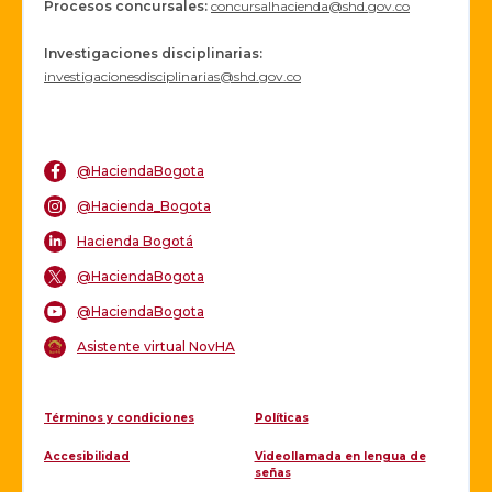
Procesos concursales
:
concursalhacienda@shd.gov.co
Investigaciones disciplinarias:
investigacionesdisciplinarias@shd.gov.co
@HaciendaBogota
@Hacienda_Bogota
Hacienda Bogotá
@HaciendaBogota
@HaciendaBogota
Asistente virtual NovHA
Términos y condiciones
Políticas
Accesibilidad
Videollamada en lengua de
señas