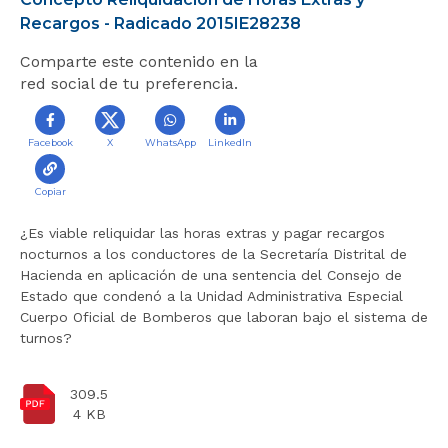
r
Recargos - Radicado 2015IE28238
a
Comparte este contenido en la
l
red social de tu preferencia.
i
n
i
Facebook
X
WhatsApp
LinkedIn
c
i
o
Copiar
¿Es viable reliquidar las horas extras y pagar recargos
nocturnos a los conductores de la Secretaría Distrital de
Hacienda en aplicación de una sentencia del Consejo de
Estado que condenó a la Unidad Administrativa Especial
Cuerpo Oficial de Bomberos que laboran bajo el sistema de
turnos?
309.5
4 KB