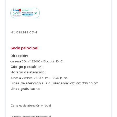
d
i
t
i
c
i
a
d
Nit. 899.999.061-9
e
c
o
A
Sede principal
A
A
Dirección:
,
carrera 30 n.° 25-90 - Bogotá, D. C.
c
o
Código postal:
111311
n
Horario de atención:
p
lunes a viernes, 7:00 a. m. - 4:30 p. m.
e
Línea de atención a la ciudadanía:
+57 601 338 50 00
r
s
Línea gratuita:
195
p
e
c
t
Canales de atención virtual
i
v
Puntos atención presencial