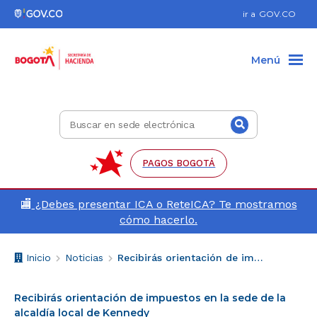
Ir al pie de página (Dirección, teléfono, etc.)
Ir al menú de accesibilidad
Ir al contenido principal
Hacer búsqueda
Enlace
ir a
GOV.CO
a
Gov.co
Menú
Buscar
Buscar
en
sede
electrónica
PAGOS BOGOTÁ
🏬
¿Debes presentar ICA o ReteICA? Te mostramos
cómo hacerlo.
Breadcrumb
V
Inicio
Noticias
Recibirás orientación de impuestos en la sede de la alcaldía local de Kennedy
o
l
Recibirás orientación de impuestos en la sede de la
v
alcaldía local de Kennedy
e