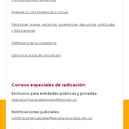
a
e
s
Agenda tu cita presencial o virtual
t
a
b
Peticiones, quejas, reclamos, sugerencias, denuncias, solicitudes
l
y felicitaciones
e
,
p
Defensoría de la ciudadanía
o
r
p
Denuncia actos de corrupción
a
r
t
e
d
e
Correos especiales de radicación:
S
t
Exclusivo para entidades públicas y privadas:
a
radicacionhaciendabogota@shd.gov.co
n
d
a
Notificaciones judiciales:
r
notificacionesjudiciales@secretariajuridica.gov.co
d
&