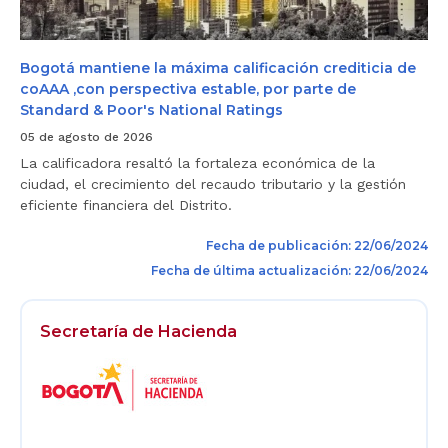
t
a
d
i
’
o
e
p
n
o
e
Bogotá mantiene la máxima calificación crediticia de
r
l
coAAA ,con perspectiva estable, por parte de
u
a
Standard & Poor's National Ratings
n
m
a
á
05 de agosto de 2026
C
x
i
i
La calificadora resaltó la fortaleza económica de la
u
m
ciudad, el crecimiento del recaudo tributario y la gestión
d
a
eficiente financiera del Distrito.
a
c
d
a
I
l
Fecha de publicación: 22/06/2024
n
i
t
Fecha de última actualización: 22/06/2024
f
e
i
l
c
i
a
Secretaría de Hacienda
g
c
Logos
e
i
n
Footer
ó
t
n
e
c
r
e