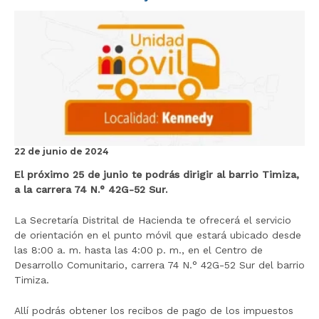
r
a
l
i
n
i
c
i
o
22 de junio de 2024
El próximo 25 de junio te podrás dirigir al barrio Timiza,
a la carrera 74 N.° 42G-52 Sur.
La Secretaría Distrital de Hacienda te ofrecerá el servicio
de orientación en el punto móvil que estará ubicado desde
las 8:00 a. m. hasta las 4:00 p. m., en el Centro de
Desarrollo Comunitario, carrera 74 N.° 42G-52 Sur del barrio
Timiza.
Allí podrás obtener los recibos de pago de los impuestos