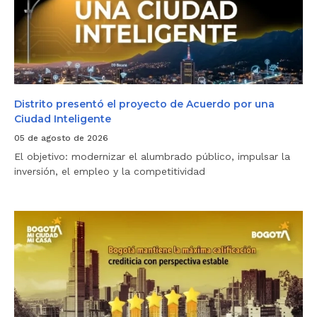
‘
i
P
t
a
o
g
p
a
r
t
e
u
s
p
e
r
n
Distrito presentó el proyecto de Acuerdo por una
e
t
Ciudad Inteligente
d
ó
i
e
05 de agosto de 2026
a
l
l
El objetivo: modernizar el alumbrado público, impulsar la
p
y
r
inversión, el empleo y la competitividad
m
o
e
y
j
e
o
c
B
r
t
o
a
o
g
t
d
o
u
e
t
c
A
á
u
c
m
a
u
a
d
e
n
r
r