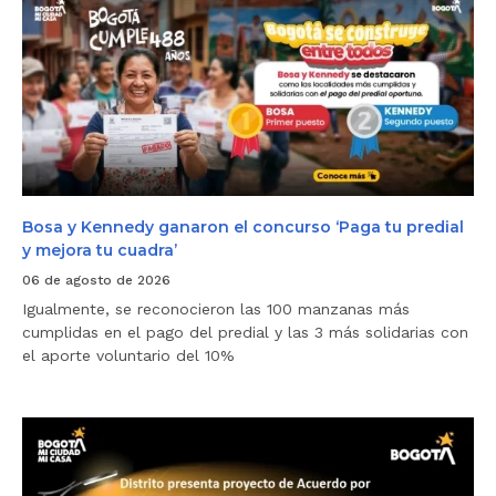
o
s
a
y
K
e
n
n
e
d
y
g
a
Bosa y Kennedy ganaron el concurso ‘Paga tu predial
n
y mejora tu cuadra’
a
r
06 de agosto de 2026
o
Igualmente, se reconocieron las 100 manzanas más
n
e
cumplidas en el pago del predial y las 3 más solidarias con
l
el aporte voluntario del 10%
c
o
n
c
D
u
i
r
s
s
t
o
r