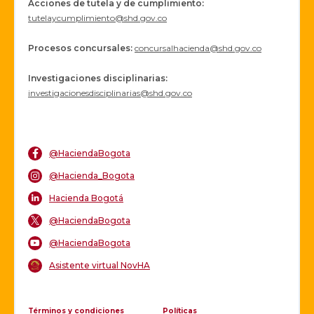
P
Acciones de tutela y de cumplimiento:
o
tutelaycumplimiento@shd.gov.co
o
r
'
Procesos concursales
:
concursalhacienda@shd.gov.co
s
N
a
Investigaciones disciplinarias:
t
investigacionesdisciplinarias@shd.gov.co
i
o
n
a
l
@HaciendaBogota
R
a
@Hacienda_Bogota
t
i
Hacienda Bogotá
n
g
@HaciendaBogota
s
@HaciendaBogota
Asistente virtual NovHA
Términos y condiciones
Políticas