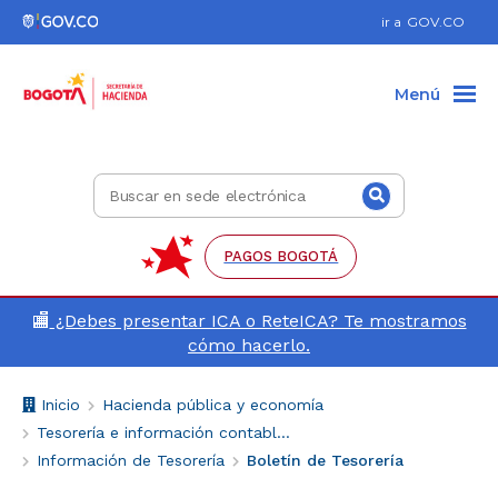
Ir al pie de página (Dirección, teléfono, etc.)
Ir al menú de accesibilidad
Ir al contenido principal
Hacer búsqueda
Enlace
ir a
GOV.CO
a
Gov.co
Menú
Buscar
Buscar
en
sede
electrónica
PAGOS BOGOTÁ
🏬
¿Debes presentar ICA o ReteICA? Te mostramos
cómo hacerlo.
Breadcrumb
V
Inicio
Hacienda pública y economía
o
Tesorería e información contable de Bogotá
l
Información de Tesorería
Boletín de Tesorería
v
e