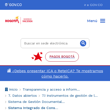
Ir al pie de página (Dirección, teléfono, etc.)
Ir al menú de accesibilidad
Ir al contenido principal
Hacer búsqueda
Enlace
ir a
GOV.CO
a
Gov.co
Menú
Buscar
Buscar
en
sede
electrónica
PAGOS BOGOTÁ
🏬
¿Debes presentar ICA o ReteICA? Te mostramos
cómo hacerlo.
Breadcrumb
V
Inicio
Transparencia y acceso a información pública
o
7. Datos abiertos
7.1 Instrumentos de gestión de la información
l
Sistema de Gestión Documental y Archivo -SIGA
v
Sistema Integrado de Conservación (SIC)
e