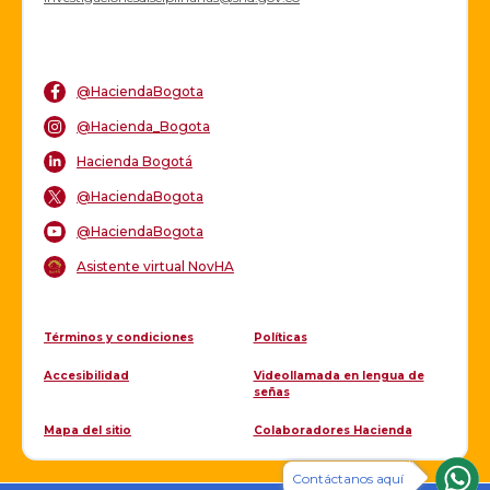
@HaciendaBogota
@Hacienda_Bogota
Hacienda Bogotá
@HaciendaBogota
@HaciendaBogota
Asistente virtual NovHA
Términos y condiciones
Políticas
Accesibilidad
Videollamada en lengua de
señas
Mapa del sitio
Colaboradores Hacienda
Contáctanos aquí